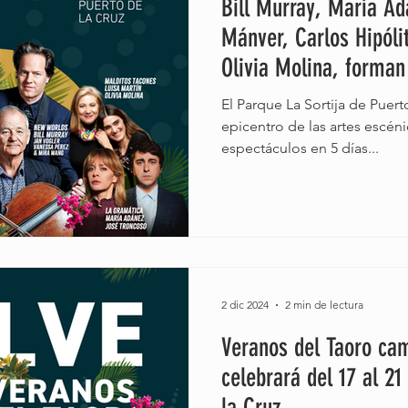
Bill Murray, María Ad
Mánver, Carlos Hipóli
Olivia Molina, forman 
Veranos del Taoro 20
El Parque La Sortija de Puert
epicentro de las artes escéni
espectáculos en 5 días...
2 dic 2024
2 min de lectura
Veranos del Taoro cam
celebrará del 17 al 21
la Cruz