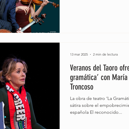
13 mar 2025
2 min de lectura
Veranos del Taoro ofr
gramática’ con María
Troncoso
La obra de teatro ‘La Gramát
sátira sobre el empobrecimie
española El reconocido...