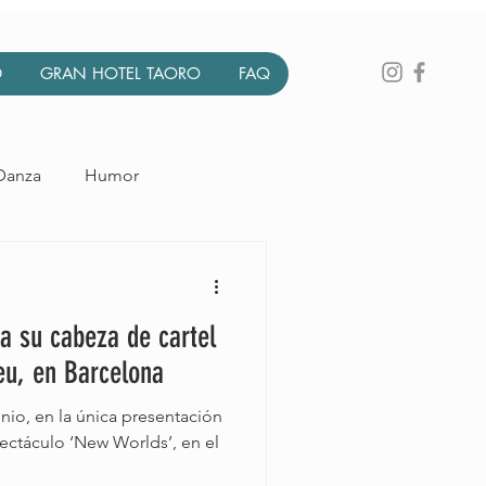
D
GRAN HOTEL TAORO
FAQ
Danza
Humor
to
Circo
va su cabeza de cartel
ceu, en Barcelona
unio, en la única presentación
ctáculo ‘New Worlds’, en el