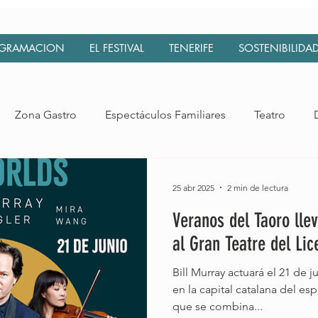
GRAMACION
EL FESTIVAL
TENERIFE
SOSTENIBILIDA
Zona Gastro
Espectáculos Familiares
Teatro
esia
Laurel de Indias
Extensión Canarias
Concier
25 abr 2025
2 min de lectura
Veranos del Taoro lle
Market
al Gran Teatre del Li
Bill Murray actuará el 21 de j
en la capital catalana del espe
que se combina...