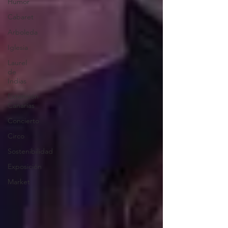
Humor
Cabaret
Arboleda
Iglesia
Laurel
de
Indias
Extensión
Canarias
Concierto
Circo
Sostenibilidad
Exposición
Market