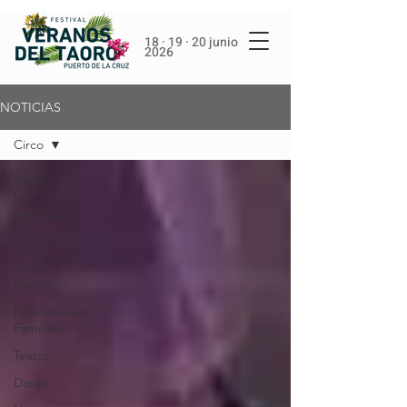
18 · 19 · 20 junio
2026
NOTICIAS
Circo
Todas
las
entradas
Actualidad
Zona
Gastro
Espectáculos
Familiares
Teatro
Danza