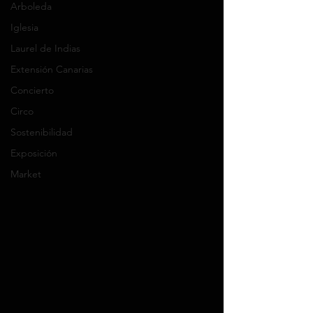
Arboleda
Iglesia
Laurel de Indias
Extensión Canarias
Concierto
Circo
Sostenibilidad
Exposición
Market