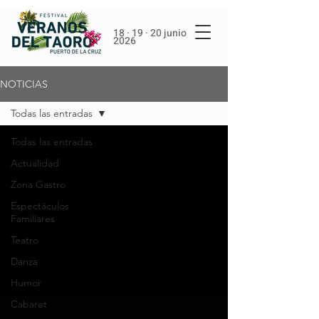
18 · 19 · 20 junio
2026
NOTICIAS
Todas las entradas
Todas las entradas
Actualidad
Zona Gastro
Espectáculos
Familiares
Teatro
Danza
Humor
Cabaret