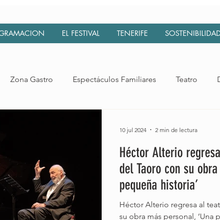
GRAMACION
EL FESTIVAL
TENERIFE
SOSTENIBILIDA
Zona Gastro
Espectáculos Familiares
Teatro
esia
Laurel de Indias
Extensión Canarias
Concier
10 jul 2024
2 min de lectura
Héctor Alterio regres
Market
del Taoro con su obra
pequeña historia’
Héctor Alterio regresa al te
su obra más personal, ‘Una 