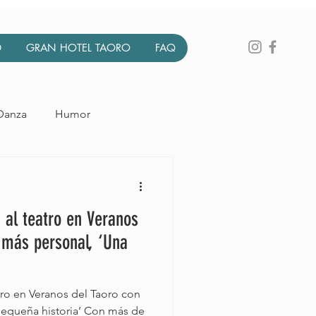
D
GRAN HOTEL TAORO
FAQ
Danza
Humor
to
Circo
a al teatro en Veranos
 más personal, ‘Una
atro en Veranos del Taoro con
pequeña historia’ Con más de