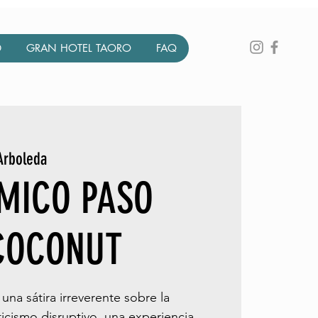
D
GRAN HOTEL TAORO
FAQ
Arboleda
TMICO PASO
 COCONUT
na sátira irreverente sobre la
icismo disruptivo, una experiencia