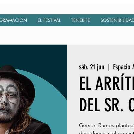
GRAMACION
EL FESTIVAL
TENERIFE
SOSTENIBILIDA
sáb, 21 jun
  |  
Espacio 
EL ARRÍ
DEL SR.
Gerson Ramos plantea u
decadencia y el romant