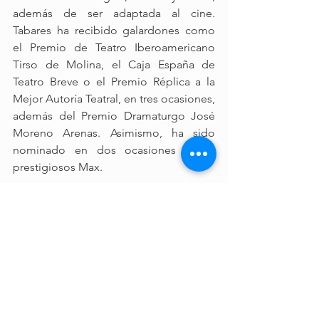
además de ser adaptada al cine. 
Tabares ha recibido galardones como 
el Premio de Teatro Iberoamericano 
Tirso de Molina, el Caja España de 
Teatro Breve o el Premio Réplica a la 
Mejor Autoría Teatral, en tres ocasiones, 
además del Premio Dramaturgo José 
Moreno Arenas. Asimismo, ha sido 
nominado en dos ocasiones a los 
prestigiosos Max.
Delirium Teatro
La compañía Delirium Teatro lleva ya 
más de 35 años de carrera profesional, 
convirtiéndose en una de las más 
sólidas y reconocidas dentro y fuera del 
Archipiélago.
La Inmortalidad 
es el sexto texto de 