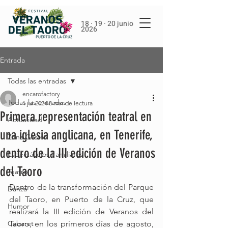
18 · 19 · 20 junio
2026
Entrada
Todas las entradas
encarofactory
Todas las entradas
1 jul 2024
3 min de lectura
Primera representación teatral en
Actualidad
una iglesia anglicana, en Tenerife,
Zona Gastro
dentro de la III edición de Veranos
Espectáculos Familiares
del Taoro
Teatro
Dentro de la transformación del Parque 
Danza
del Taoro, en Puerto de la Cruz, que 
Humor
realizará la III edición de Veranos del 
Cabaret
Taoro, en los primeros días de agosto, 