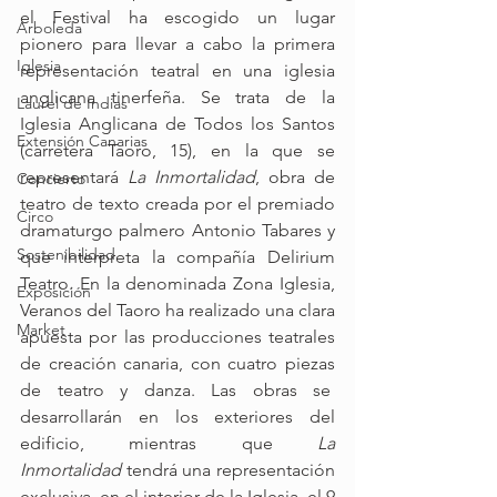
el Festival ha escogido un lugar 
Arboleda
pionero para llevar a cabo la primera 
Iglesia
representación teatral en una iglesia 
anglicana tinerfeña. Se trata de la 
Laurel de Indias
Iglesia Anglicana de Todos los Santos 
Extensión Canarias
(carretera Taoro, 15), en la que se 
representará 
La Inmortalidad
, obra de 
Concierto
teatro de texto creada por el premiado 
Circo
dramaturgo palmero Antonio Tabares y 
Sostenibilidad
que interpreta la compañía Delirium 
Teatro. En la denominada Zona Iglesia, 
Exposición
Veranos del Taoro ha realizado una clara 
Market
apuesta por las producciones teatrales 
de creación canaria, con cuatro piezas 
de teatro y danza. Las obras se  
desarrollarán en los exteriores del 
edificio, mientras que 
La 
Inmortalidad
 tendrá una representación 
exclusiva, en el interior de la Iglesia, el 9 