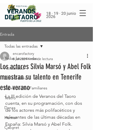
18 · 19 · 20 junio
2026
Entrada
Todas las entradas
encarofactory
Todas las entradas
8 jul 2024
4 min de lectura
Los actores Silvia Marsó y Abel Folk
Actualidad
muestran su talento en Tenerife
Zona Gastro
este verano
Espectáculos Familiares
La III edición de Veranos del Taoro 
Teatro
cuenta, en su programación, con dos 
Danza
de los actores más polifacéticos y 
relevantes de las últimas décadas en 
Humor
España: Silvia Marsó y Abel Folk. 
Cabaret