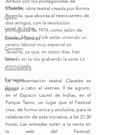
Ambos son los protagonistas de 
Arboleda
Claveles
, obra teatral creada por Emma 
Riverola, que aborda el reencuentro de 
Iglesia
dos amigos, con la revolución 
Laurel de Indias
portuguesa de 1974, como telón de 
fondo.
 Marsó y Folk están viviendo un 
Extensión Canarias
verano laboral muy especial en 
Concierto
Tenerife, ya que, en estos días, han 
Circo
estado en la isla grabando la serie
 La 
encrucijada.
Sostenibilidad
Exposición
La representación teatral 
Claveles
 se 
llevará a cabo el viernes, 9 de agosto, 
Market
en el Espacio Laurel de Indias, en el 
Parque Taoro, un lugar que el Festival 
crea, de forma única y exclusiva, para la 
celebración de esta iniciativa, a las 21:30 
horas. Las entradas están a la venta en 
la web del Festival, 