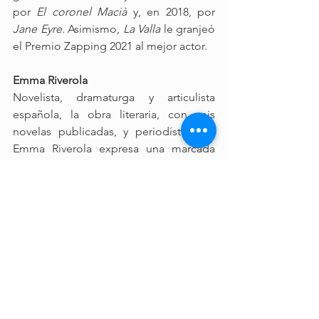
por 
El coronel Macià 
y, en 2018, por 
Jane Eyre
. Asimismo, 
La Valla
 le granjeó 
el Premio Zapping 2021 al mejor actor.
Emma Riverola
Novelista, dramaturga y articulista 
española, la obra literaria, con seis 
novelas publicadas, y periodística de 
Emma Riverola expresa una marcada 
preocupación social y política.
Columnista de prensa desde 2009, 
inició esta faceta profesional en el 
diario El País. Desde 2010 colabora en 
El Periódico de Catalunya y sus 
columnas también se publican en otras 
cabeceras del grupo Prensa Ibérica. 
Riverola ha escrito para las revistas 