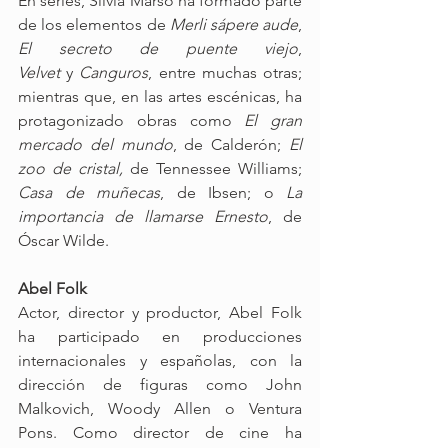
En series, Silvia Marsó ha formado parte 
de los elementos de 
Merli sápere aude
, 
El secreto de puente viejo
, 
Velvet
 y
 Canguros
, entre muchas otras; 
mientras que, en las artes escénicas, ha 
protagonizado obras como 
El gran 
mercado del mundo
, de Calderón; 
El 
zoo de cristal,
 de Tennessee Williams; 
Casa de muñecas
, de Ibsen; o 
La 
importancia de llamarse Ernesto
, de 
Óscar Wilde.
Abel Folk
Actor, director y productor, Abel Folk 
ha participado en producciones 
internacionales y españolas, con la 
dirección de figuras como John 
Malkovich, Woody Allen o Ventura 
Pons. Como director de cine ha 