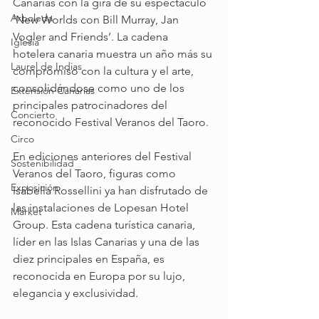
Canarias con la gira de su espectáculo 
Arboleda
'New Worlds con Bill Murray, Jan 
Vogler and Friends’. La cadena 
Iglesia
hotelera canaria muestra un año más su 
Laurel de Indias
compromiso con la cultura y el arte, 
consolidándose como uno de los 
Extensión Canarias
principales patrocinadores del 
Concierto
reconocido Festival Veranos del Taoro.
Circo
En ediciones anteriores del Festival 
Sostenibilidad
Veranos del Taoro, figuras como 
Exposición
Isabella Rossellini ya han disfrutado de 
las instalaciones de Lopesan Hotel 
Market
Group. Esta cadena turística canaria, 
líder en las Islas Canarias y una de las 
diez principales en España, es 
reconocida en Europa por su lujo, 
elegancia y exclusividad.