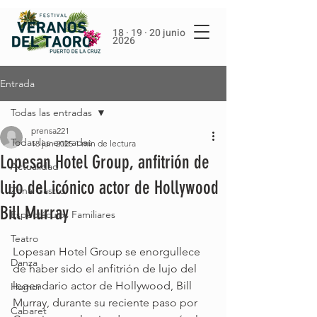
18 · 19 · 20 junio
2026
Entrada
Todas las entradas
prensa221
Todas las entradas
18 jun 2025
1 min de lectura
Lopesan Hotel Group, anfitrión de
Actualidad
lujo del icónico actor de Hollywood
Zona Gastro
Bill Murray
Espectáculos Familiares
Teatro
Lopesan Hotel Group se enorgullece 
Danza
de haber sido el anfitrión de lujo del 
legendario actor de Hollywood, Bill 
Humor
Murray, durante su reciente paso por 
Cabaret