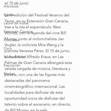
el 15 de junio
Arboleda
Iglesia
La IV edición del Festival Veranos del 
Taoro, en su Extensión Gran Canaria, 
Laurel de Indias
trae a la isla el espectáculo 
New 
Extensión Canarias
Worlds
, con la leyenda del cine Bill 
Murray, junto al violonchelista Jan 
Concierto
Vogler, la violinista Mira Wang y la 
Circo
pianista Vanessa Pérez. El 15 de junio, 
el Auditorio Alfredo Kraus, en Las 
Sostenibilidad
Palmas de Gran Canaria albergará esta 
Exposición
velada cargada de música, literatura y 
Market
poesía, con una de las figuras más 
destacadas del panorama 
cinematográfico internacional. Las 
localidades para disfrutar de esta 
oportunidad única de disfrutar del 
talento sobre el escenario, en directo, 
de Bill Murray, en la web  