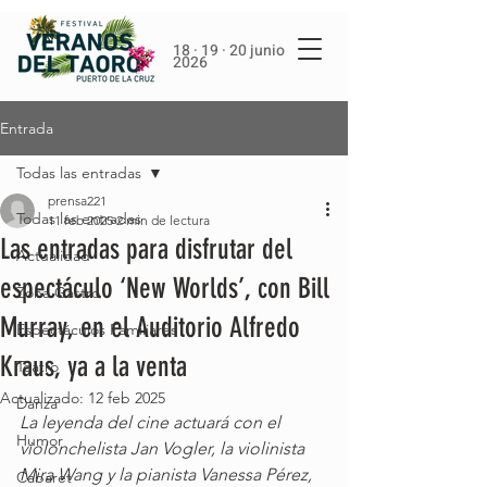
18 · 19 · 20 junio
2026
Entrada
Todas las entradas
prensa221
Todas las entradas
11 feb 2025
2 min de lectura
Las entradas para disfrutar del
Actualidad
espectáculo ‘New Worlds’, con Bill
Zona Gastro
Murray, en el Auditorio Alfredo
Espectáculos Familiares
Kraus, ya a la venta
Teatro
Actualizado:
12 feb 2025
Danza
La leyenda del cine actuará con el 
Humor
violonchelista Jan Vogler, la violinista 
Mira Wang y la pianista Vanessa Pérez, 
Cabaret