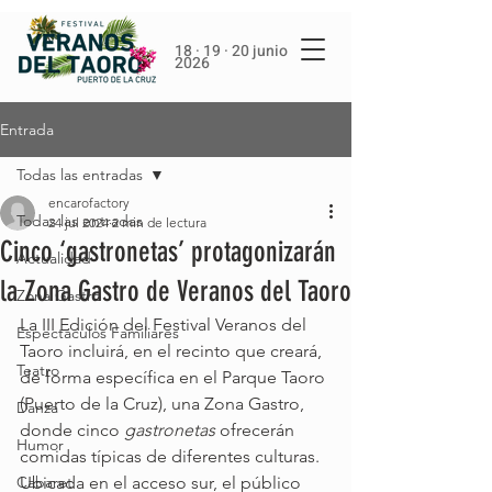
18 · 19 · 20 junio
2026
Entrada
Todas las entradas
encarofactory
Todas las entradas
24 jul 2024
2 min de lectura
Cinco ‘gastronetas’ protagonizarán
Actualidad
la Zona Gastro de Veranos del Taoro
Zona Gastro
La III Edición del Festival Veranos del 
Espectáculos Familiares
Taoro incluirá, en el recinto que creará, 
Teatro
de forma específica en el Parque Taoro 
(Puerto de la Cruz), una Zona Gastro, 
Danza
donde cinco 
gastronetas 
ofrecerán 
Humor
comidas típicas de diferentes culturas. 
Cabaret
Ubicada en el acceso sur, el público 