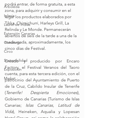
podrá entrar, de forma gratuita, a esta 
Arboleda
zona, para adquirir y consumir en el 
Iglesia
lugar los productos elaborados por 
Tikka, Chimichurri, Harleys Grill, La 
Laurel de Indias
Relinda y Le Monde. Permanecerán 
Extensión Canarias
abiertos de seis de la tarde a una de la 
madrugada, aproximadamente, los 
Concierto
cinco días de Festival.
Circo
Sostenibilidad
Creado y producido por Encaro 
Factory, el Festival Veranos del Taoro 
Exposición
cuenta, para esta tercera edición, con el 
Market
patrocinio del Ayuntamiento de Puerto 
de la Cruz, Cabildo Insular de Tenerife 
(
Tenerife! Despierta Emociones
), 
Gobierno de Canarias (Turismo de Islas 
Canarias; 
Islas Canarias, Latitud de 
Vida
), Heineken, Aqualia y Lopesan 
Hotel Group, así como la colaboración 