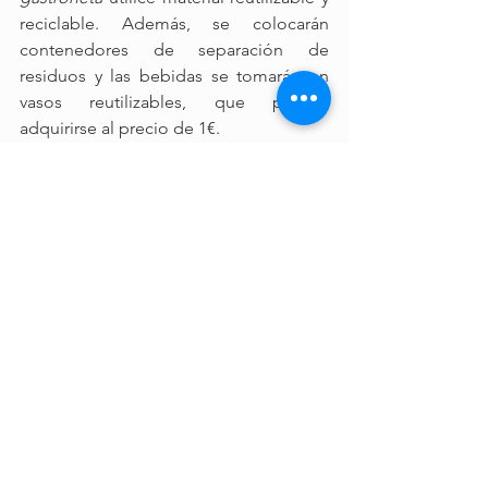
reciclable. Además, se colocarán 
contenedores de separación de 
residuos y las bebidas se tomarán en 
vasos reutilizables, que podrán 
adquirirse al precio de 1€.
Parque Taoro
Aire Libre
foodtrucks
gastronomía
Chimichurri
Tikka
Harleys Grill
La Relinda
Le Monde
gastronetas
Zona Gastro
Ver todo
Entradas recientes