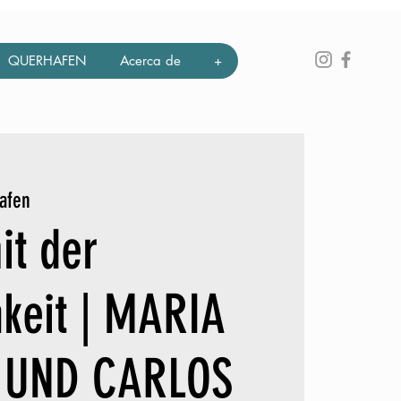
QUERHAFEN
Acerca de
+
afen
it der
hkeit | MARIA
 UND CARLOS