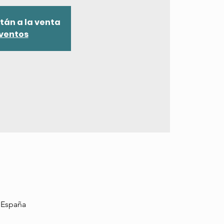
tán a la venta
eventos
, España