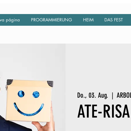
va página
PROGRAMMIERUNG
HEIM
DAS FEST
Do., 03. Aug.
  |  
ARBO
ATE-RISA