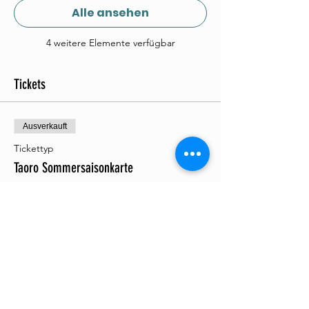
Alle ansehen
4 weitere Elemente verfügbar
Tickets
Ausverkauft
Tickettyp
Taoro Sommersaisonkarte
Mehr Infos
Preis
85,00 €
IGIC
+2,13 € Ticket-
inbegriffen
Servicegebühr